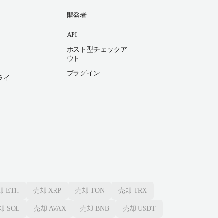
開発者
API
ホスト型チェックア
ウト
プラグイン
ライ
却
ETH
売却
XRP
売却
TON
売却
TRX
却
SOL
売却
AVAX
売却
BNB
売却
USDT