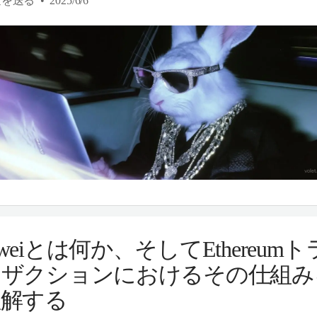
金を送る
2025/6/6
weiとは何か、そしてEthereumト
ンザクションにおけるその仕組み
理解する