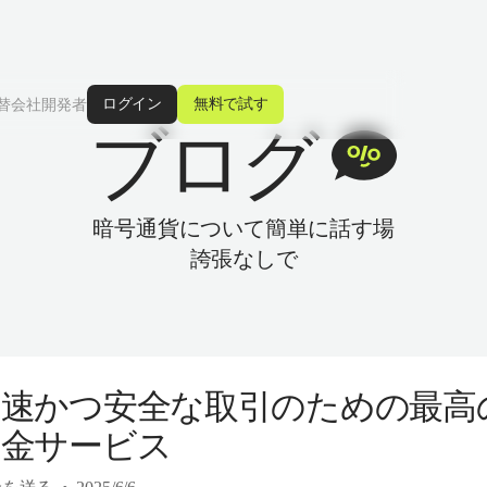
ログイン
無料で試す
替
会社
開発者
ブログ
暗号通貨について簡単に話す場
誇張なしで
迅速かつ安全な取引のための最高
送金サービス