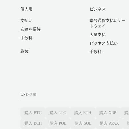
個人用
ビジネス
支払い
暗号通貨支払いゲー
トウェイ
友達を招待
大量支払
手数料
ビジネス支払い
為替
手数料
USD
EUR
購入
BTC
購入
LTC
購入
ETH
購入
XRP
購
購入
BCH
購入
POL
購入
SOL
購入
AVAX