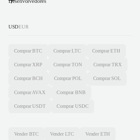
Desenvolvedores
USD
EUR
Comprar
BTC
Comprar
LTC
Comprar
ETH
Comprar
XRP
Comprar
TON
Comprar
TRX
Comprar
BCH
Comprar
POL
Comprar
SOL
Comprar
AVAX
Comprar
BNB
Comprar
USDT
Comprar
USDC
Vender
BTC
Vender
LTC
Vender
ETH