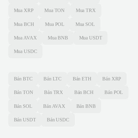
Mua
XRP
Mua
TON
Mua
TRX
Mua
BCH
Mua
POL
Mua
SOL
Mua
AVAX
Mua
BNB
Mua
USDT
Mua
USDC
Bán
BTC
Bán
LTC
Bán
ETH
Bán
XRP
Bán
TON
Bán
TRX
Bán
BCH
Bán
POL
Bán
SOL
Bán
AVAX
Bán
BNB
Bán
USDT
Bán
USDC