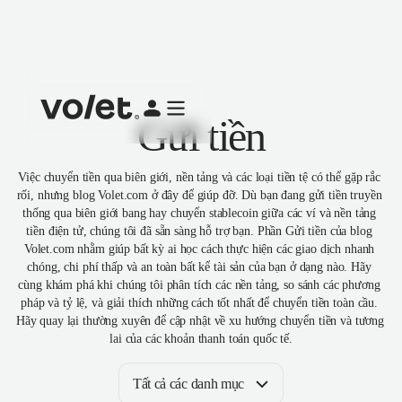
Gửi tiền
Việc chuyển tiền qua biên giới, nền tảng và các loại tiền tệ có thể gặp rắc 
rối, nhưng blog Volet.com ở đây để giúp đỡ. Dù bạn đang gửi tiền truyền 
thống qua biên giới bang hay chuyển stablecoin giữa các ví và nền tảng 
tiền điện tử, chúng tôi đã sẵn sàng hỗ trợ bạn. Phần Gửi tiền của blog 
Volet.com nhằm giúp bất kỳ ai học cách thực hiện các giao dịch nhanh 
chóng, chi phí thấp và an toàn bất kể tài sản của bạn ở dạng nào. Hãy 
cùng khám phá khi chúng tôi phân tích các nền tảng, so sánh các phương 
pháp và tỷ lệ, và giải thích những cách tốt nhất để chuyển tiền toàn cầu. 
Hãy quay lại thường xuyên để cập nhật về xu hướng chuyển tiền và tương 
lai của các khoản thanh toán quốc tế.
Tất cả các danh mục