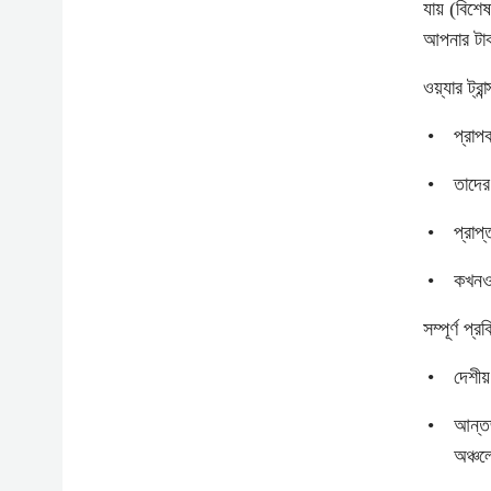
যায় (বিশে
আপনার টাক
ওয়্যার ট্
প্রাপ
তাদের 
প্রাপ
কখনও 
সম্পূর্ণ প্র
দেশীয
আন্তর
অঞ্চল