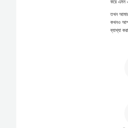
করে এমন ঐত
তখন আমার 
কখনও আপনাক
ব্যাখ্যা ক