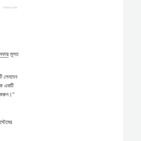
ন্সফার
মূলত
টি লেনদেন
কে একটি
র করুন।"
স্টেমের