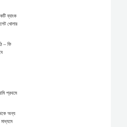
একটি ব্যাংক
়ালেট খোলার
ঠে – ফি
বে
আমি প্রথমে
থেকে অন্য
 মাধ্যমে