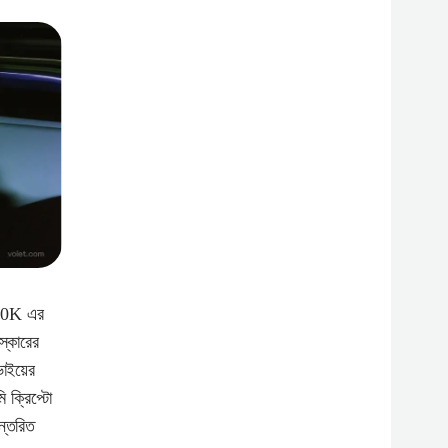
$40K এর
স্কারের
াইয়ের
 ক্রিপ্টো
ন্তরিত