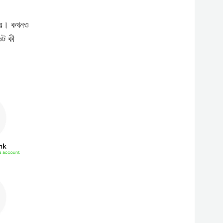
নয়। কখনও
েট কী