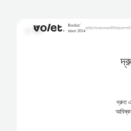
Rockin’
ব্যক্তিগত
ব্যবসা
কার্ড
বিনিময়
কোম্পান
পিছনে
since 2014
দ্
দ্রুত এ
আবিষ্কা