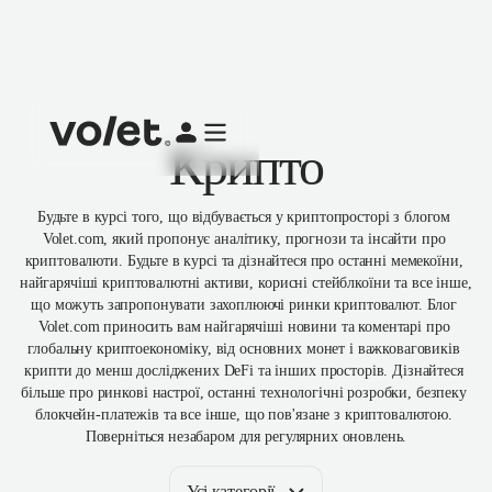
Крипто
Будьте в курсі того, що відбувається у криптопросторі з блогом 
Volet.com, який пропонує аналітику, прогнози та інсайти про 
криптовалюти. Будьте в курсі та дізнайтеся про останні мемекоїни, 
найгарячіші криптовалютні активи, корисні стейблкоїни та все інше, 
що можуть запропонувати захоплюючі ринки криптовалют. Блог 
Volet.com приносить вам найгарячіші новини та коментарі про 
глобальну криптоекономіку, від основних монет і важковаговиків 
крипти до менш досліджених DeFi та інших просторів. Дізнайтеся 
більше про ринкові настрої, останні технологічні розробки, безпеку 
блокчейн-платежів та все інше, що пов'язане з криптовалютою. 
Поверніться незабаром для регулярних оновлень.
Усі категорії