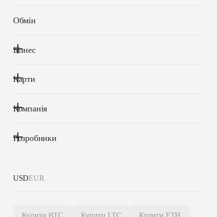
Обмін
Бізнес
Карти
Компанія
Розробники
USD
EUR
Купити
BTC
Купити
LTC
Купити
ETH