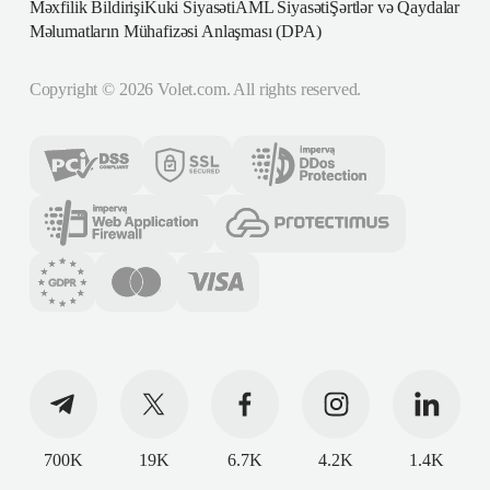
Məxfilik Bildirişi
Kuki Siyasəti
AML Siyasəti
Şərtlər və Qaydalar
Məlumatların Mühafizəsi Anlaşması (DPA)
Copyright ©
2026
Volet.com. All rights reserved.
700K
19K
6.7K
4.2K
1.4K