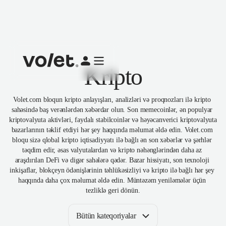
Kripto
Volet.com bloqun kripto anlayışları, analizləri və proqnozları ilə kripto 
sahəsində baş verənlərdən xəbərdar olun. Son memecoinlər, ən populyar 
kriptovalyuta aktivləri, faydalı stabilcoinlər və həyəcanverici kriptovalyuta 
bazarlarının təklif etdiyi hər şey haqqında məlumat əldə edin. Volet.com 
bloqu sizə qlobal kripto iqtisadiyyatı ilə bağlı ən son xəbərlər və şərhlər 
təqdim edir, əsas valyutalardan və kripto nəhənglərindən daha az 
araşdırılan DeFi və digər sahələrə qədər. Bazar hissiyatı, son texnoloji 
inkişaflar, blokçeyn ödənişlərinin təhlükəsizliyi və kripto ilə bağlı hər şey 
haqqında daha çox məlumat əldə edin. Müntəzəm yeniləmələr üçün 
tezliklə geri dönün.
Bütün kateqoriyalar