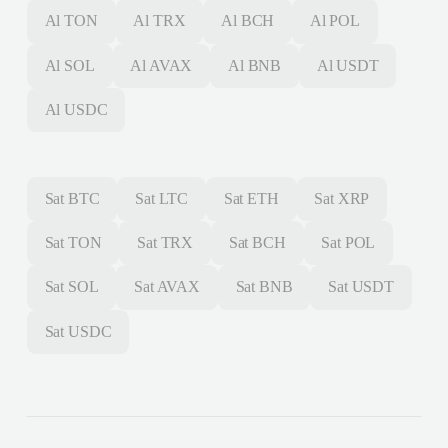
Al
TON
Al
TRX
Al
BCH
Al
POL
Al
SOL
Al
AVAX
Al
BNB
Al
USDT
Al
USDC
Sat
BTC
Sat
LTC
Sat
ETH
Sat
XRP
Sat
TON
Sat
TRX
Sat
BCH
Sat
POL
Sat
SOL
Sat
AVAX
Sat
BNB
Sat
USDT
Sat
USDC