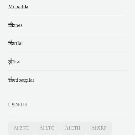
Mübadilə
Biznes
Kartlar
Şirkət
Tərtibatçılar
USD
EUR
Al
BTC
Al
LTC
Al
ETH
Al
XRP