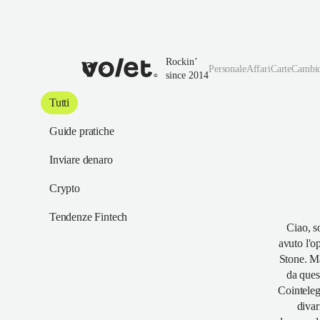
Rockin’
Personale
Affari
Carte
Cambi
since 2014
Tutti
Guide pratiche
Inviare denaro
Crypto
Tendenze Fintech
Ciao, s
avuto l'op
Stone. Ma
da ques
Cointeleg
divar