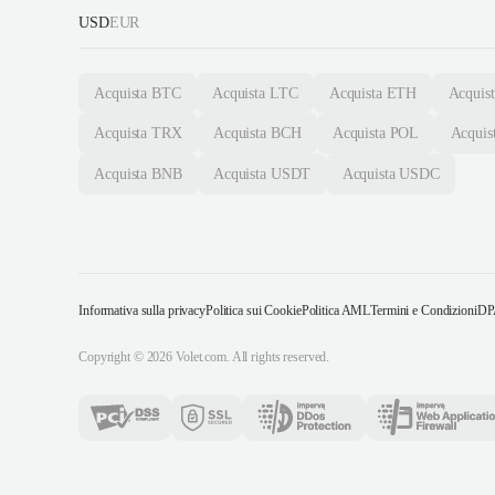
USD
EUR
Acquista
BTC
Acquista
LTC
Acquista
ETH
Acquist
Acquista
TRX
Acquista
BCH
Acquista
POL
Acquis
Acquista
BNB
Acquista
USDT
Acquista
USDC
Informativa sulla privacy
Politica sui Cookie
Politica AML
Termini e Condizioni
DP
Copyright ©
2026
Volet.com. All rights reserved.