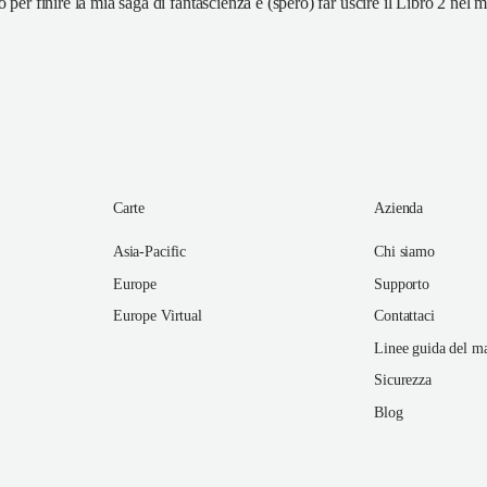
 per finire la mia saga di fantascienza e (spero) far uscire il Libro 2 nel
Carte
Azienda
Asia-Pacific
Chi siamo
Europe
Supporto
Europe Virtual
Contattaci
Linee guida del m
Sicurezza
Blog