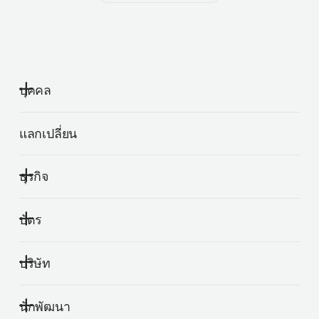
บุคคล
แลกเปลี่ยน
ธุรกิจ
บัตร
บริษัท
นักพัฒนา